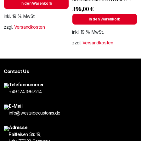
In den Warenkorb
KLARGLAS/ROT-KLAR TUNING
396,00
€
RÜCKLEUCHTEN
inkl. 19 % MwSt.
In den Warenkorb
zzgl.
Versandkosten
inkl. 19 % MwSt.
zzgl.
Versandkosten
Contact Us
Telefonnummer
+49 174 1967214
E-Mail
info@westsidecustoms.de
Adresse
Raiffeisen Str. 19,