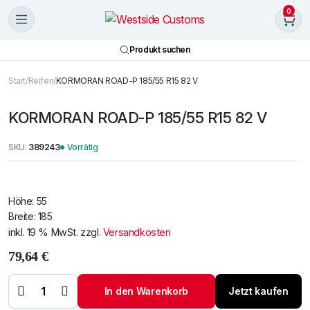
0
Produkt suchen
Start
Reifen
KORMORAN ROAD-P 185/55 R15 82 V
KORMORAN ROAD-P 185/55 R15 82 V
SKU:
389243
Vorrätig
Höhe: 55
Breite: 185
inkl. 19 % MwSt.
zzgl.
Versandkosten
79,64
€
KORMORAN
ROAD-P
185/55 R15
In den Warenkorb
Jetzt kaufen
82 V
Menge