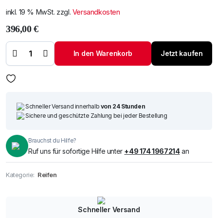
inkl. 19 % MwSt.
zzgl.
Versandkosten
396,00
€
Audi A5 07-12
DESIGNRÜCKLEUCHTEN
SET- KLARGLAS/ROT-
In den Warenkorb
Jetzt kaufen
KLAR TUNING
RÜCKLEUCHTEN Menge
Schneller Versand innerhalb
von 24 Stunden
Sichere und geschützte Zahlung bei jeder Bestellung
Brauchst du Hilfe?
Ruf uns für sofortige Hilfe unter
+49 174 1967214
an
Kategorie:
Reifen
Schneller Versand