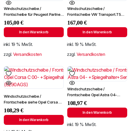
Windschutzscheibe /
Windschutzscheibe /
Frontscheibe für Peugeot Partner
Frontscheibe VW Transport.T5
ab 1996
03- +Spiegelhalter
105,00
€
167,00
€
In den Warenkorb
In den Warenkorb
inkl. 19 % MwSt.
inkl. 19 % MwSt.
zzgl.
Versandkosten
zzgl.
Versandkosten
Windschutzscheibe /
Frontscheibe Opel Astra 04-
Windschutzscheibe /
+Spiegelhalter+Sensor
Frontscheibe siehe Opel Corsa C
108,97
€
00- +Spiegelhalter (6290AGS)
108,29
€
In den Warenkorb
In den Warenkorb
inkl. 19 % MwSt.