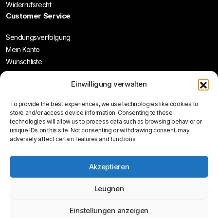
Widerrufsrecht
Customer Service
Sendungsverfolgung
Mein Konto
Wunschliste
Einwilligung verwalten
To provide the best experiences, we use technologies like cookies to
store and/or access device information. Consenting to these
technologies will allow us to process data such as browsing behavior or
unique IDs on this site. Not consenting or withdrawing consent, may
Follow Us:
adversely affect certain features and functions.
Akzeptieren
© 2026 WestSide Customs Online Shop
Leugnen
Einstellungen anzeigen
Vertrag widerrufen