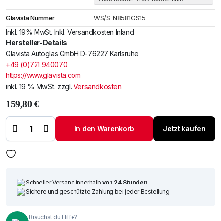
Glavista Nummer
WS/SEN8581GS15
Inkl. 19% MwSt. Inkl. Versandkosten Inland
Hersteller-Details
Glavista Autoglas GmbH D-76227 Karlsruhe
+49 (0)721 940070
https://www.glavista.com
inkl. 19 % MwSt.
zzgl.
Versandkosten
159,80
€
Windschutzscheibe /
Frontscheibe VW
Caddy 15-
In den Warenkorb
Jetzt kaufen
+Spiegelhalter+Sensor
Menge
Schneller Versand innerhalb
von 24 Stunden
Sichere und geschützte Zahlung bei jeder Bestellung
Brauchst du Hilfe?