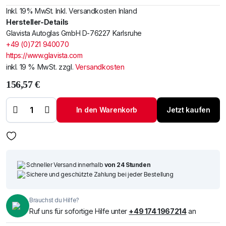
Inkl. 19% MwSt. Inkl. Versandkosten Inland
Hersteller-Details
Glavista Autoglas GmbH D-76227 Karlsruhe
+49 (0)721 940070
https://www.glavista.com
inkl. 19 % MwSt.
zzgl.
Versandkosten
156,57
€
Windschutzscheibe
/ Frontscheibe
In den Warenkorb
Jetzt kaufen
Toyota HI-ACE 01-
Menge
Schneller Versand innerhalb
von 24 Stunden
Sichere und geschützte Zahlung bei jeder Bestellung
Brauchst du Hilfe?
Ruf uns für sofortige Hilfe unter
+49 174 1967214
an