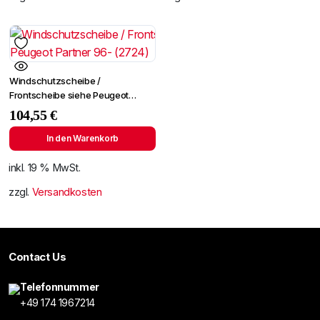
Windschutzscheibe /
Frontscheibe siehe Peugeot
Partner 96- (2724)
104,55
€
In den Warenkorb
inkl. 19 % MwSt.
zzgl.
Versandkosten
Contact Us
Telefonnummer
+49 174 1967214