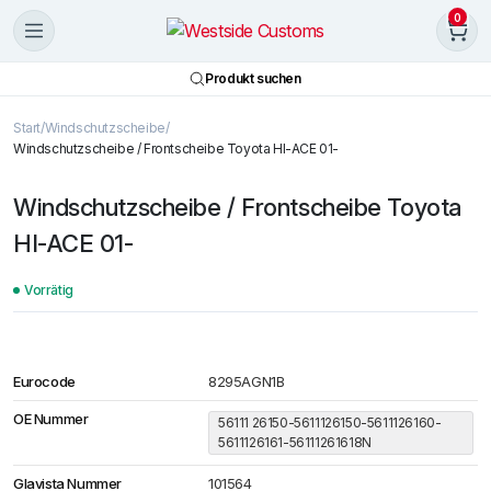
0
Produkt suchen
Start
Windschutzscheibe
Windschutzscheibe / Frontscheibe Toyota HI-ACE 01-
Windschutzscheibe / Frontscheibe Toyota
HI-ACE 01-
Vorrätig
Eurocode
8295AGN1B
OE Nummer
56111 26150-5611126150-5611126160-
5611126161-56111261618N
Glavista Nummer
101564