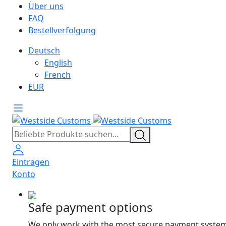
Über uns
FAQ
Bestellverfolgung
Deutsch
English
French
EUR
Eintragen
Konto
Safe payment options
We only work with the most secure payment system