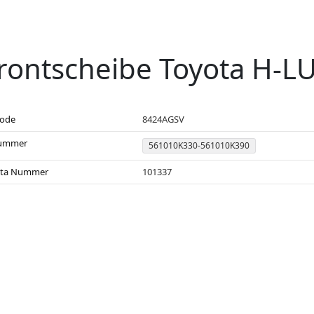
rontscheibe Toyota H-LU
code
8424AGSV
ummer
561010K330-561010K390
sta Nummer
101337