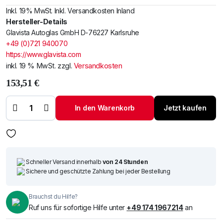
Inkl. 19% MwSt. Inkl. Versandkosten Inland
Hersteller-Details
Glavista Autoglas GmbH D-76227 Karlsruhe
+49 (0)721 940070
https://www.glavista.com
inkl. 19 % MwSt.
zzgl.
Versandkosten
153,51
€
Windschutzscheibe
/ Frontscheibe Toy.
RAV 4 06-
In den Warenkorb
Jetzt kaufen
+Spiegelhalter
Menge
Schneller Versand innerhalb
von 24 Stunden
Sichere und geschützte Zahlung bei jeder Bestellung
Brauchst du Hilfe?
Ruf uns für sofortige Hilfe unter
+49 174 1967214
an