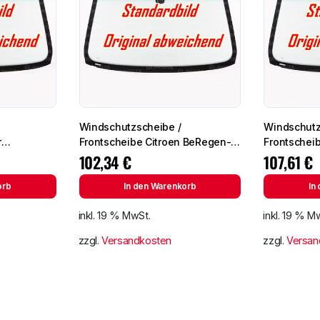
Windschutzscheibe /
Windschutz
r
Frontscheibe Citroen BeRegen-
Frontscheibe si
Lichtingo 96- +Spiegelhalter
Partner 96-
102,34
€
107,61
€
orb
In den Warenkorb
In
inkl. 19 % MwSt.
inkl. 19 % M
zzgl.
Versandkosten
zzgl.
Versan