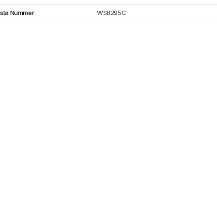
ista Nummer
WS8295C