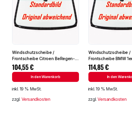
Windschutzscheibe /
Windschutzscheibe /
Frontscheibe Citroen BeRegen-
Frontscheibe BMW 1e
Lichtingo 96- +Spiegelhalter
E81/E82/E87/E88 04-
104,55
€
114,85
€
+Spiegelhalter
In den Warenkorb
In den Warenk
inkl. 19 % MwSt.
inkl. 19 % MwSt.
zzgl.
Versandkosten
zzgl.
Versandkosten