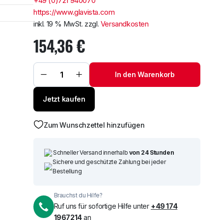
+49 (0)721 940070
https://www.glavista.com
Windschutzscheibe /
Frontscheibe Volvo FH 12-16
inkl. 19 % MwSt.
zzgl.
Versandkosten
+ FM7 / 12 LKW 1993 mit R
Weiterlesen
154,36
€
Windschutzscheibe
Um alle reduzierten Produk
/ Frontscheibe Toy.
In den Warenkorb
Hi-Ace 96- Menge
Jetzt kaufen
Zum Wunschzettel hinzufügen
Schneller Versand innerhalb
von 24 Stunden
Sichere und geschützte Zahlung bei jeder
Bestellung
Brauchst du Hilfe?
Ruf uns für sofortige Hilfe unter
+49 174
1967214
an