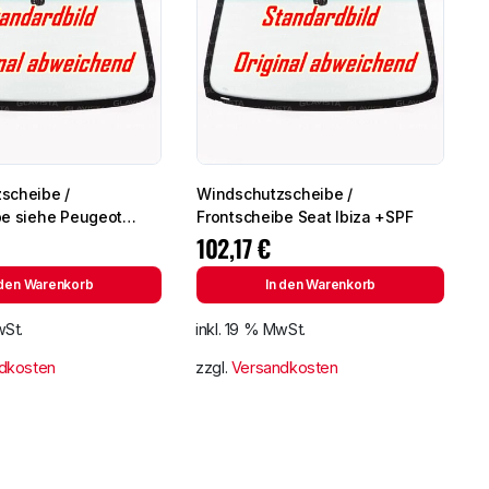
scheibe /
Windschutzscheibe /
ehe Peugeot
Frontscheibe Seat Ibiza +SPF
 (2724)
102,17
€
 den Warenkorb
In den Warenkorb
wSt.
inkl. 19 % MwSt.
dkosten
zzgl.
Versandkosten