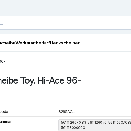
scheibe
Werkstattbedarf
Heckscheiben
96-
eibe Toy. Hi-Ace 96-
code
8295ACL
Nummer
56111 26070 83-5611126070-56111260708
561113000000