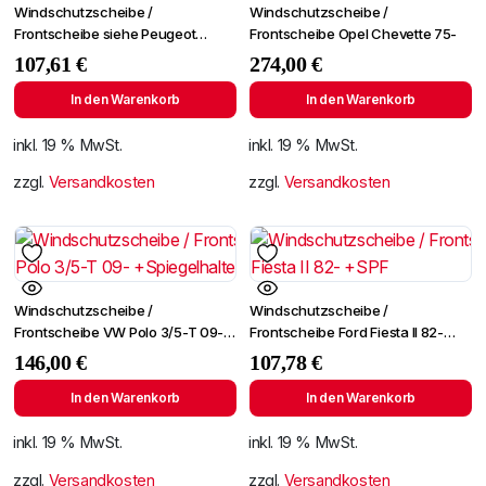
Windschutzscheibe /
Windschutzscheibe /
Frontscheibe siehe Peugeot
Frontscheibe Opel Chevette 75-
Partner 01- (2724)
107,61
€
274,00
€
In den Warenkorb
In den Warenkorb
inkl. 19 % MwSt.
inkl. 19 % MwSt.
zzgl.
Versandkosten
zzgl.
Versandkosten
Windschutzscheibe /
Windschutzscheibe /
Frontscheibe VW Polo 3/5-T 09-
Frontscheibe Ford Fiesta II 82-
+Spiegelhalter
+SPF
146,00
€
107,78
€
In den Warenkorb
In den Warenkorb
inkl. 19 % MwSt.
inkl. 19 % MwSt.
zzgl.
Versandkosten
zzgl.
Versandkosten