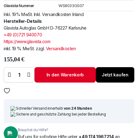
Glavista Nummer
WS8033GS07
Inkl. 19% MwSt. Inkl. Versandkosten Inland
Hersteller-Details
Glavista Autoglas GmbH D-76227 Karlsruhe
+49 (0)721 940070
https://www.glavista.com
inkl. 19 % MwSt.
zzgl.
Versandkosten
155,04
€
Windschutzscheibe
/ Frontscheibe
Suzuki SX4 07-
In den Warenkorb
Jetzt kaufen
+Spiegelhalter
Menge
Schneller Versand innerhalb
von 24 Stunden
Sichere und geschützte Zahlung bei jeder Bestellung
Brauchst du Hilfe?
Ruf uns für sofortige Hilfe unter
+49 174 1967214
an