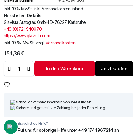
Glavista Nummer
WS/PU8413GS
Inkl. 19% MwSt. Inkl. Versandkosten Inland
Hersteller-Details
Glavista Autoglas GmbH D-76227 Karlsruhe
+49 (0)721 940070
https://www.glavista.com
inkl. 19 % MwSt.
zzgl.
Versandkosten
154,36
€
Windschutzscheibe
/ Frontscheibe
siehe Toyota
In den Warenkorb
Jetzt kaufen
Proace 13 (2736)
Menge
Schneller Versand innerhalb
von 24 Stunden
Sichere und geschützte Zahlung bei jeder Bestellung
Brauchst du Hilfe?
Ruf uns für sofortige Hilfe unter
+49 174 1967214
an