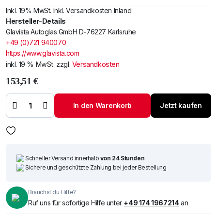
Inkl. 19% MwSt. Inkl. Versandkosten Inland
Hersteller-Details
Glavista Autoglas GmbH D-76227 Karlsruhe
+49 (0)721 940070
https://www.glavista.com
inkl. 19 % MwSt.
zzgl.
Versandkosten
153,51
€
Windschutzscheibe
/ Frontscheibe
siehe Renault
In den Warenkorb
Jetzt kaufen
Master 98- (7247)
Menge
Schneller Versand innerhalb
von 24 Stunden
Sichere und geschützte Zahlung bei jeder Bestellung
Brauchst du Hilfe?
Ruf uns für sofortige Hilfe unter
+49 174 1967214
an