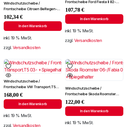
Frontscheibe Ford Fiesta II 82-
Windschutzscheibe /
+SPF
Frontscheibe Citroen BeRegen-
107,78
€
Lichtingo 96- +Spiegelhalter
102,34
€
In den Warenkorb
In den Warenkorb
inkl. 19 % MwSt.
inkl. 19 % MwSt.
zzgl.
Versandkosten
zzgl.
Versandkosten
Windschutzscheibe /
Frontscheibe VW Transport.T5
Windschutzscheibe /
03- +Spiegelhalter
Frontscheibe Skoda Roomster
168,00
€
06-/Fabia 07- +Spiegelhalter
122,00
€
In den Warenkorb
In den Warenkorb
inkl. 19 % MwSt.
inkl. 19 % MwSt.
zzgl.
Versandkosten