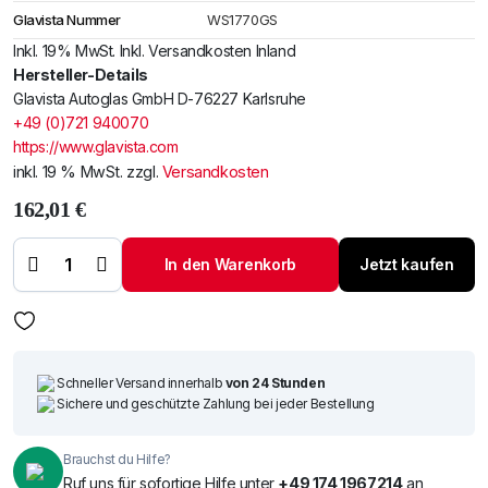
Glavista Nummer
WS1770GS
Inkl. 19% MwSt. Inkl. Versandkosten Inland
Hersteller-Details
Glavista Autoglas GmbH D-76227 Karlsruhe
+49 (0)721 940070
https://www.glavista.com
inkl. 19 % MwSt.
zzgl.
Versandkosten
162,01
€
Windschutzscheibe
/ Frontscheibe
siehe Peugeot 106
In den Warenkorb
Jetzt kaufen
91- (2723AGN1B)
Menge
Schneller Versand innerhalb
von 24 Stunden
Sichere und geschützte Zahlung bei jeder Bestellung
Brauchst du Hilfe?
Ruf uns für sofortige Hilfe unter
+49 174 1967214
an