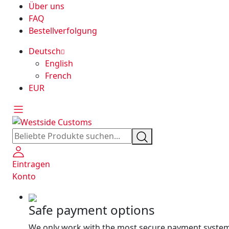
Über uns
FAQ
Bestellverfolgung
Deutsch
English
French
EUR
Eintragen
Konto
Safe payment options
We only work with the most secure payment system