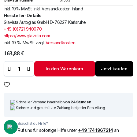
Glavista Nummer
101533
Inkl. 19% MwSt. Inkl. Versandkosten Inland
Hersteller-Details
Glavista Autoglas GmbH D-76227 Karlsruhe
+49 (0)721 940070
https://www.glavista.com
inkl. 19 % MwSt.
zzgl.
Versandkosten
163,88
€
Windschutzscheibe
/ Frontscheibe
In den Warenkorb
Jetzt kaufen
siehe Cadillac BLS
05- (7411) Menge
Schneller Versand innerhalb
von 24 Stunden
Sichere und geschützte Zahlung bei jeder Bestellung
Brauchst du Hilfe?
Ruf uns für sofortige Hilfe unter
+49 174 1967214
an