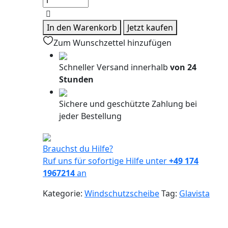
Frontscheibe
RHD
In den Warenkorb
Jetzt kaufen
Kia
Zum Wunschzettel hinzufügen
Rio
11-
Schneller Versand innerhalb
von 24
+Spiegelhalter
Stunden
Menge
Sichere und geschützte Zahlung bei
jeder Bestellung
Brauchst du Hilfe?
Ruf uns für sofortige Hilfe unter
+49 174
1967214
an
Kategorie:
Windschutzscheibe
Tag:
Glavista