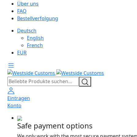
Über uns
FAQ
Bestellverfolgung
Deutsch
English
French
EUR
Eintragen
Konto
Safe payment options
We only work with the most secure payment system