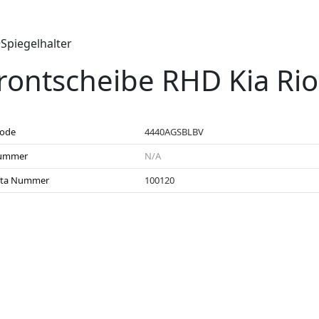
Spiegelhalter
rontscheibe RHD Kia Rio
code
4440AGSBLBV
ummer
N/A
sta Nummer
100120