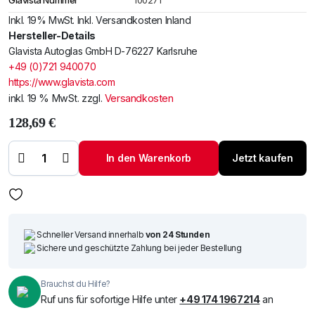
Glavista Nummer
100271
Inkl. 19% MwSt. Inkl. Versandkosten Inland
Hersteller-Details
Glavista Autoglas GmbH D-76227 Karlsruhe
+49 (0)721 940070
https://www.glavista.com
inkl. 19 % MwSt.
zzgl.
Versandkosten
128,69
€
Windschutzscheibe
/ Frontscheibe
Renault Twingo 07-
In den Warenkorb
Jetzt kaufen
+Spiegelhalter
Menge
Schneller Versand innerhalb
von 24 Stunden
Sichere und geschützte Zahlung bei jeder Bestellung
Brauchst du Hilfe?
Ruf uns für sofortige Hilfe unter
+49 174 1967214
an