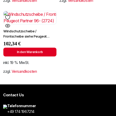
zzgl.
Versandkosten
zzgl.
Versandkosten
Windschutzscheibe /
Frontscheibe siehe Peugeot
Partner 96- (2724)
102,34
€
In den Warenkorb
inkl. 19 % MwSt.
zzgl.
Versandkosten
Contact Us
Telefonnummer
+49 174 1967214