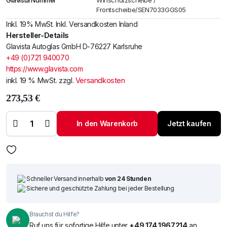
Glavista Nummer
Winschutzscheibe /
Frontscheibe/SEN7033GGS05
Inkl. 19% MwSt. Inkl. Versandkosten Inland
Hersteller-Details
Glavista Autoglas GmbH D-76227 Karlsruhe
+49 (0)721 940070
https://www.glavista.com
inkl. 19 % MwSt.
zzgl.
Versandkosten
273,53
€
Windschutzscheibe /
Frontscheibe Range
Rover 05-
In den Warenkorb
Jetzt kaufen
+Spiegelhalter+Sensor
Menge
Schneller Versand innerhalb
von 24 Stunden
Sichere und geschützte Zahlung bei jeder Bestellung
Brauchst du Hilfe?
Ruf uns für sofortige Hilfe unter
+49 174 1967214
an