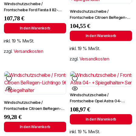
Windschutzscheibe /
Frontscheibe Ford Fiesta II 82-
Windschutzscheibe /
+SPF
Frontscheibe Citroen BeRegen-
107,78
€
Lichtingo 96- +Spiegelhalter
104,55
€
In den Warenkorb
In den Warenkorb
inkl. 19 % MwSt.
inkl. 19 % MwSt.
zzgl.
Versandkosten
zzgl.
Versandkosten
Windschutzscheibe /
Frontscheibe Opel Astra 04-
Windschutzscheibe /
+Spiegelhalter+Sensor
Frontscheibe Citroen BeRegen-
108,97
€
Lichtingo 96- +Spiegelhalter
99,28
€
In den Warenkorb
In den Warenkorb
inkl. 19 % MwSt.