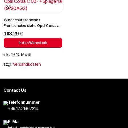
Windschutzscheibe /
Frontscheibe siehe Opel Corsa C
00- +Spiegelhalter (6290AGS)
108,29
€
In den Warenkorb
inkl. 19 % MwSt.
zzgl.
Versandkosten
Contact Us
Telefonnummer
+49 174 1967214
E-Mail
info@westsidecustoms.de