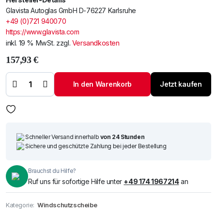
Glavista Autoglas GmbH D-76227 Karlsruhe
+49 (0)721 940070
https://www.glavista.com
inkl. 19 % MwSt.
zzgl.
Versandkosten
157,93
€
Windschutzscheibe
/ Frontscheibe Opel
In den Warenkorb
Jetzt kaufen
Agila 00- Menge
Schneller Versand innerhalb
von 24 Stunden
Sichere und geschützte Zahlung bei jeder Bestellung
Brauchst du Hilfe?
Ruf uns für sofortige Hilfe unter
+49 174 1967214
an
Kategorie:
Windschutzscheibe