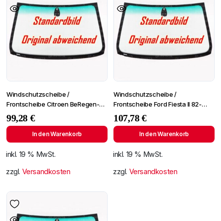
Windschutzscheibe /
Windschutzscheibe /
Frontscheibe Citroen BeRegen-
Frontscheibe Ford Fiesta II 82-
Lichtingo 96- +Spiegelhalter
+SPF
99,28
€
107,78
€
In den Warenkorb
In den Warenkorb
inkl. 19 % MwSt.
inkl. 19 % MwSt.
zzgl.
Versandkosten
zzgl.
Versandkosten