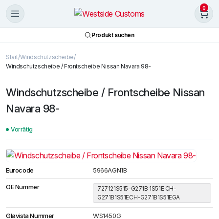
0
Produkt suchen
Start
Windschutzscheibe
Windschutzscheibe / Frontscheibe Nissan Navara 98-
Windschutzscheibe / Frontscheibe Nissan
Navara 98-
Vorrätig
Eurocode
5966AGN1B
OE Nummer
727121S515-G271B 1S51E CH-
G271B1S51ECH-G271B1S51EGA
Glavista Nummer
WS1450G