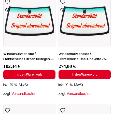
Windschutzscheibe /
Windschutzscheibe /
Frontscheibe Citroen BeRegen-
Frontscheibe Opel Chevette 75-
Lichtingo 96- +Spiegelhalter
102,34
€
274,00
€
In den Warenkorb
In den Warenkorb
inkl. 19 % MwSt.
inkl. 19 % MwSt.
zzgl.
Versandkosten
zzgl.
Versandkosten