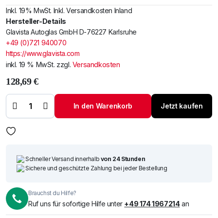
Inkl. 19% MwSt. Inkl. Versandkosten Inland
Hersteller-Details
Glavista Autoglas GmbH D-76227 Karlsruhe
+49 (0)721 940070
https://www.glavista.com
inkl. 19 % MwSt.
zzgl.
Versandkosten
128,69
€
Windschutzscheibe
/ Frontscheibe
In den Warenkorb
Jetzt kaufen
Nissan Navara 98-
Menge
Schneller Versand innerhalb
von 24 Stunden
Sichere und geschützte Zahlung bei jeder Bestellung
Brauchst du Hilfe?
Ruf uns für sofortige Hilfe unter
+49 174 1967214
an