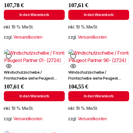
+SPF
Partner 96- (2724)
107,78
€
107,61
€
In den Warenkorb
In den Warenkorb
inkl. 19 % MwSt.
inkl. 19 % MwSt.
zzgl.
Versandkosten
zzgl.
Versandkosten
Windschutzscheibe /
Windschutzscheibe /
Frontscheibe siehe Peugeot
Frontscheibe siehe Peugeot
Partner 01- (2724)
Partner 96- (2724)
107,61
€
104,55
€
In den Warenkorb
In den Warenkorb
inkl. 19 % MwSt.
inkl. 19 % MwSt.
zzgl.
Versandkosten
zzgl.
Versandkosten