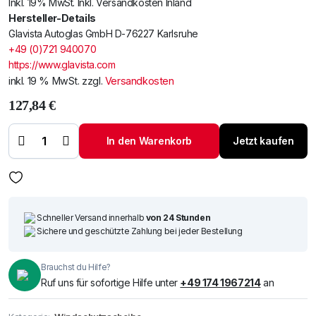
Inkl. 19% MwSt. Inkl. Versandkosten Inland
Hersteller-Details
Glavista Autoglas GmbH D-76227 Karlsruhe
+49 (0)721 940070
https://www.glavista.com
inkl. 19 % MwSt.
zzgl.
Versandkosten
127,84
€
Windschutzscheibe
/ Frontscheibe
In den Warenkorb
Jetzt kaufen
Nissan Maxima 95-
Menge
Schneller Versand innerhalb
von 24 Stunden
Sichere und geschützte Zahlung bei jeder Bestellung
Brauchst du Hilfe?
Ruf uns für sofortige Hilfe unter
+49 174 1967214
an