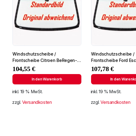
Windschutzscheibe /
Windschutzscheibe /
Frontscheibe Citroen BeRegen-
Frontscheibe Ford Esco
Lichtingo 96- +Spiegelhalter
+SPF
104,55
€
107,78
€
In den Warenkorb
In den Warenk
inkl. 19 % MwSt.
inkl. 19 % MwSt.
zzgl.
Versandkosten
zzgl.
Versandkosten