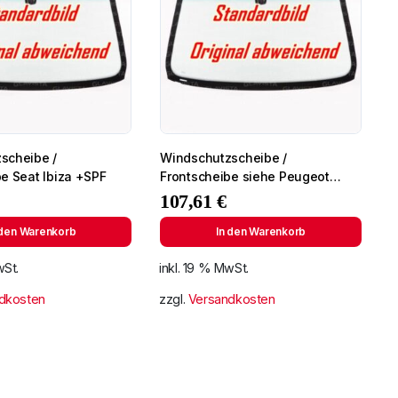
scheibe /
Windschutzscheibe /
e Seat Ibiza +SPF
Frontscheibe siehe Peugeot
Partner 96- (2724)
107,61
€
 den Warenkorb
In den Warenkorb
wSt.
inkl. 19 % MwSt.
dkosten
zzgl.
Versandkosten