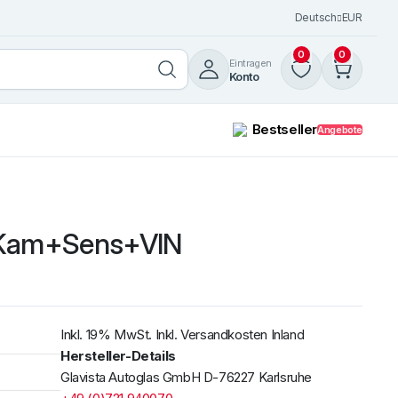
Deutsch
EUR
0
0
Eintragen
Konto
Bestseller
Angebote
E-Kam+Sens+VIN
Windschutzscheibe /
Frontscheibe Volvo FH 12-16
+ FM7 / 12 LKW 1993 mit R
Weiterlesen
Inkl. 19% MwSt. Inkl. Versandkosten Inland
Hersteller-Details
Glavista Autoglas GmbH D-76227 Karlsruhe