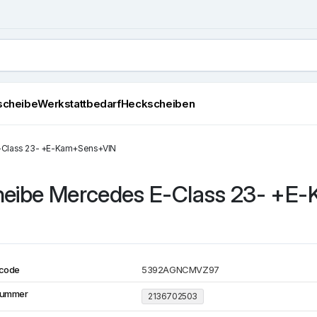
scheibe
Werkstattbedarf
Heckscheiben
E-Class 23- +E-Kam+Sens+VIN
cheibe Mercedes E-Class 23- +
code
5392AGNCMVZ97
Nummer
2136702503