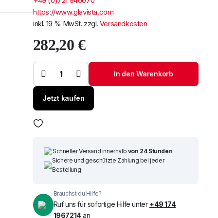
+49 (0)721 940070
https://www.glavista.com
inkl. 19 % MwSt.
zzgl.
Versandkosten
282,20
€
Windschutzscheibe
/ Frontscheibe
Um alle reduzierten Produk
Mercedes E-Class
In den Warenkorb
23- +E-
Kam+Sens+VIN
Menge
Jetzt kaufen
Schneller Versand innerhalb
von 24 Stunden
Sichere und geschützte Zahlung bei jeder
Bestellung
Brauchst du Hilfe?
Ruf uns für sofortige Hilfe unter
+49 174
1967214
an