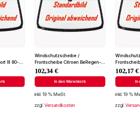
Windschutzscheibe /
Windschutz
rt III 80-
Frontscheibe Citroen BeRegen-
Frontscheib
Lichtingo 96- +Spiegelhalter
102,34
€
102,17
€
orb
In den Warenkorb
In
inkl. 19 % MwSt.
inkl. 19 % M
zzgl.
Versandkosten
zzgl.
Versan