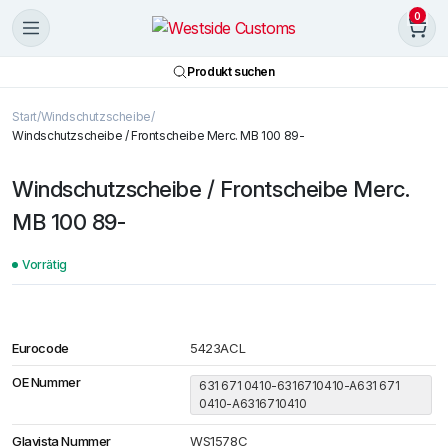
0
Produkt suchen
Start
Windschutzscheibe
Windschutzscheibe / Frontscheibe Merc. MB 100 89-
Windschutzscheibe / Frontscheibe Merc.
MB 100 89-
Vorrätig
Eurocode
5423ACL
OE Nummer
631 671 0410-6316710410-A631 671
0410-A6316710410
Glavista Nummer
WS1578C