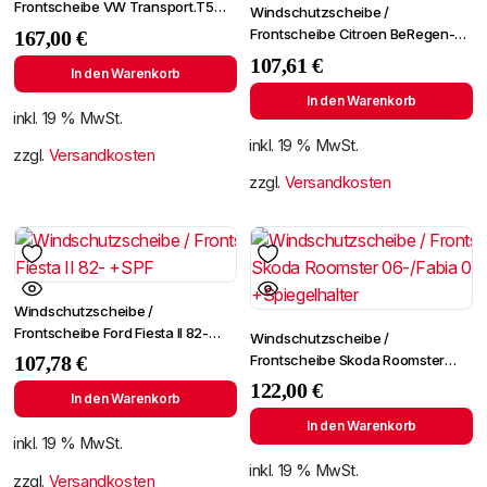
Frontscheibe VW Transport.T5
Windschutzscheibe /
03- +Spiegelhalter
Frontscheibe Citroen BeRegen-
167,00
€
Lichtingo 96- +Spiegelhalter
107,61
€
In den Warenkorb
In den Warenkorb
inkl. 19 % MwSt.
inkl. 19 % MwSt.
zzgl.
Versandkosten
zzgl.
Versandkosten
Windschutzscheibe /
Frontscheibe Ford Fiesta II 82-
Windschutzscheibe /
+SPF
Frontscheibe Skoda Roomster
107,78
€
06-/Fabia 07- +Spiegelhalter
122,00
€
In den Warenkorb
In den Warenkorb
inkl. 19 % MwSt.
inkl. 19 % MwSt.
zzgl.
Versandkosten