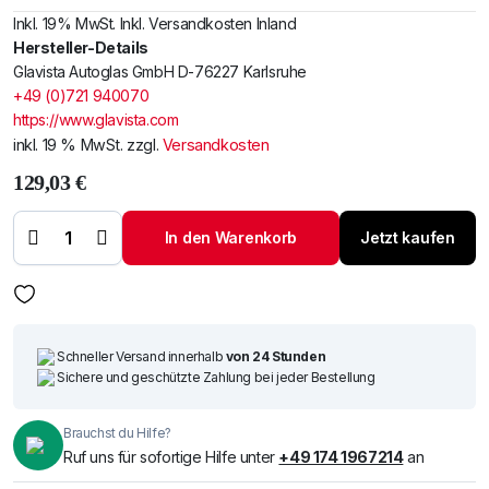
Inkl. 19% MwSt. Inkl. Versandkosten Inland
Hersteller-Details
Glavista Autoglas GmbH D-76227 Karlsruhe
+49 (0)721 940070
https://www.glavista.com
inkl. 19 % MwSt.
zzgl.
Versandkosten
129,03
€
Windschutzscheibe
/ Frontscheibe
In den Warenkorb
Jetzt kaufen
Merc. MB 100 89-
Menge
Schneller Versand innerhalb
von 24 Stunden
Sichere und geschützte Zahlung bei jeder Bestellung
Brauchst du Hilfe?
Ruf uns für sofortige Hilfe unter
+49 174 1967214
an