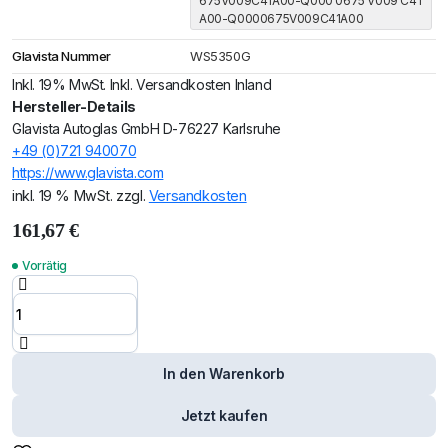
675V009C41A00-Q000 0675 V009 C41
A00-Q0000675V009C41A00
Glavista Nummer
WS5350G
Inkl. 19% MwSt. Inkl. Versandkosten Inland
Hersteller-Details
Glavista Autoglas GmbH D-76227 Karlsruhe
+49 (0)721 940070
https://www.glavista.com
inkl. 19 % MwSt.
zzgl.
Versandkosten
161,67
€
Windschutzscheibe
Vorrätig
/ Frontscheibe MCC
Smart For Two 98-
Menge
In den Warenkorb
Jetzt kaufen