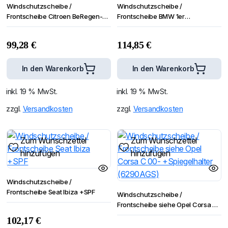
Windschutzscheibe /
Windschutzscheibe /
Frontscheibe Citroen BeRegen-
Frontscheibe BMW 1er
Lichtingo 96- +Spiegelhalter
E81/E82/E87/E88 04-
+Spiegelhalter
99,28
€
114,85
€
In den Warenkorb
In den Warenkorb
inkl. 19 % MwSt.
inkl. 19 % MwSt.
zzgl.
Versandkosten
zzgl.
Versandkosten
Zum Wunschzettel
Zum Wunschzettel
hinzufügen
hinzufügen
Windschutzscheibe /
Frontscheibe Seat Ibiza +SPF
Windschutzscheibe /
Frontscheibe siehe Opel Corsa C
00- +Spiegelhalter (6290AGS)
102,17
€