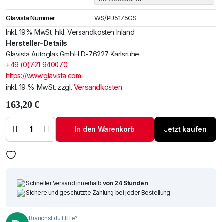
Glavista Nummer
WS/PU5175GS
Inkl. 19% MwSt. Inkl. Versandkosten Inland
Hersteller-Details
Glavista Autoglas GmbH D-76227 Karlsruhe
+49 (0)721 940070
https://www.glavista.com
inkl. 19 % MwSt.
zzgl.
Versandkosten
163,20
€
Windschutzscheibe
/ Frontscheibe
Mazda 3 09-
In den Warenkorb
Jetzt kaufen
+Spiegelhalter
Menge
Schneller Versand innerhalb
von 24 Stunden
Sichere und geschützte Zahlung bei jeder Bestellung
Brauchst du Hilfe?