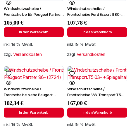
Windschutzscheibe /
Windschutzscheibe /
Frontscheibe für Peugeot Partner
Frontscheibe Ford Escort III 80-
ab 1996
+SPF
105,00
€
107,78
€
In den Warenkorb
In den Warenkorb
inkl. 19 % MwSt.
inkl. 19 % MwSt.
zzgl.
Versandkosten
zzgl.
Versandkosten
Windschutzscheibe /
Windschutzscheibe /
Frontscheibe siehe Peugeot
Frontscheibe VW Transport.T5
Partner 96- (2724)
03- +Spiegelhalter
102,34
€
167,00
€
In den Warenkorb
In den Warenkorb
inkl. 19 % MwSt.
inkl. 19 % MwSt.