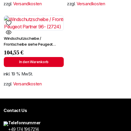
zzgl.
Versandkosten
zzgl.
Versandkosten
Windschutzscheibe /
Frontscheibe siehe Peugeot
Partner 96- (2724)
104,55
€
In den Warenkorb
inkl. 19 % MwSt.
zzgl.
Versandkosten
Contact Us
Telefonnummer
+49 174 1967214