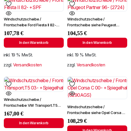
Windschutzscheibe /
Windschutzscheibe /
Frontscheibe Ford Fiesta II 82-
Frontscheibe siehe Peugeot
+SPF
Partner 96- (2724)
107,78
€
104,55
€
In den Warenkorb
In den Warenkorb
inkl. 19 % MwSt.
inkl. 19 % MwSt.
zzgl.
Versandkosten
zzgl.
Versandkosten
Windschutzscheibe /
Frontscheibe VW Transport.T5
Windschutzscheibe /
03- +Spiegelhalter
Frontscheibe siehe Opel Corsa C
167,00
€
00- +Spiegelhalter (6290AGS)
108,29
€
In den Warenkorb
In den Warenkorb