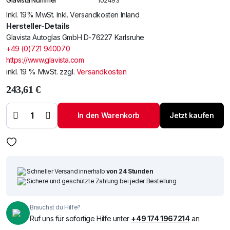
Glavista Nummer
102493
Inkl. 19% MwSt. Inkl. Versandkosten Inland
Hersteller-Details
Glavista Autoglas GmbH D-76227 Karlsruhe
+49 (0)721 940070
https://www.glavista.com
inkl. 19 % MwSt.
zzgl.
Versandkosten
243,61
€
Windschutzscheibe
/ Frontscheibe
Mazda 2 14-
In den Warenkorb
Jetzt kaufen
+Sensor+E-
Kam+ADAS neu
Menge
Schneller Versand innerhalb
von 24 Stunden
Sichere und geschützte Zahlung bei jeder Bestellung
Brauchst du Hilfe?
Ruf uns für sofortige Hilfe unter
+49 174 1967214
an