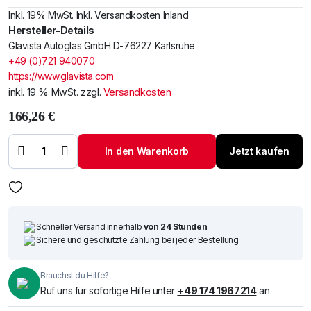
Inkl. 19% MwSt. Inkl. Versandkosten Inland
Hersteller-Details
Glavista Autoglas GmbH D-76227 Karlsruhe
+49 (0)721 940070
https://www.glavista.com
inkl. 19 % MwSt.
zzgl.
Versandkosten
166,26
€
Windschutzscheibe
/ Frontscheibe MAN
In den Warenkorb
Jetzt kaufen
L2000 94-+SD
Menge
Schneller Versand innerhalb
von 24 Stunden
Sichere und geschützte Zahlung bei jeder Bestellung
Brauchst du Hilfe?
Ruf uns für sofortige Hilfe unter
+49 174 1967214
an