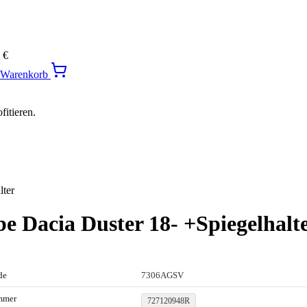
0
€
n Warenkorb
itieren.
lter
e Dacia Duster 18- +Spiegelhalt
de
7306AGSV
mmer
727120948R