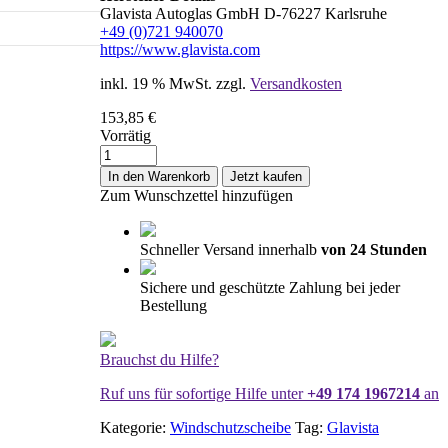
Glavista Autoglas GmbH D-76227 Karlsruhe
+49 (0)721 940070
https://www.glavista.com
inkl. 19 % MwSt.
zzgl.
Versandkosten
153,85
€
Vorrätig
Windschutzscheibe
/
In den Warenkorb
Jetzt kaufen
Frontscheibe
Zum Wunschzettel hinzufügen
Dacia
Duster
18-
Schneller Versand innerhalb
von 24 Stunden
+Spiegelhalter
Menge
Sichere und geschützte Zahlung bei jeder
Bestellung
Brauchst du Hilfe?
Ruf uns für sofortige Hilfe unter
+49 174 1967214
an
Kategorie:
Windschutzscheibe
Tag:
Glavista