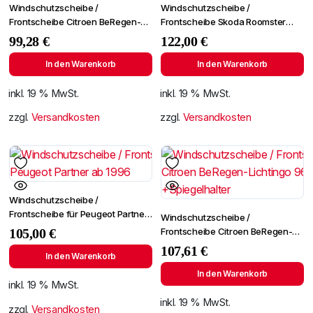
Windschutzscheibe /
Windschutzscheibe /
Frontscheibe Citroen BeRegen-
Frontscheibe Skoda Roomster
Lichtingo 96- +Spiegelhalter
06-/Fabia 07- +Spiegelhalter
99,28
€
122,00
€
In den Warenkorb
In den Warenkorb
inkl. 19 % MwSt.
inkl. 19 % MwSt.
zzgl.
Versandkosten
zzgl.
Versandkosten
Windschutzscheibe /
Frontscheibe für Peugeot Partner
Windschutzscheibe /
ab 1996
Frontscheibe Citroen BeRegen-
105,00
€
Lichtingo 96- +Spiegelhalter
107,61
€
In den Warenkorb
In den Warenkorb
inkl. 19 % MwSt.
inkl. 19 % MwSt.
zzgl.
Versandkosten