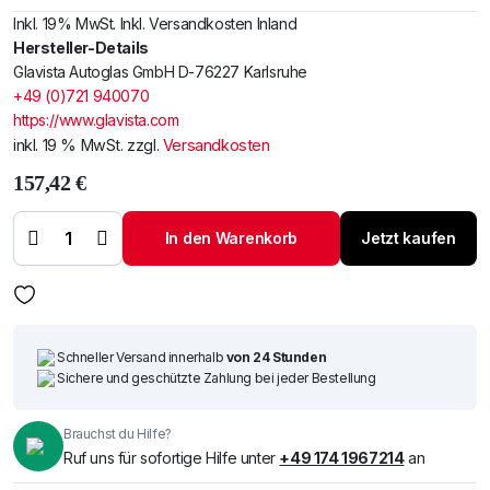
Inkl. 19% MwSt. Inkl. Versandkosten Inland
Hersteller-Details
Glavista Autoglas GmbH D-76227 Karlsruhe
+49 (0)721 940070
https://www.glavista.com
inkl. 19 % MwSt.
zzgl.
Versandkosten
157,42
€
Windschutzscheibe
/ Frontscheibe
Citroen C3 02-
In den Warenkorb
Jetzt kaufen
+Spiegelhalter
Menge
Schneller Versand innerhalb
von 24 Stunden
Sichere und geschützte Zahlung bei jeder Bestellung
Brauchst du Hilfe?
Ruf uns für sofortige Hilfe unter
+49 174 1967214
an