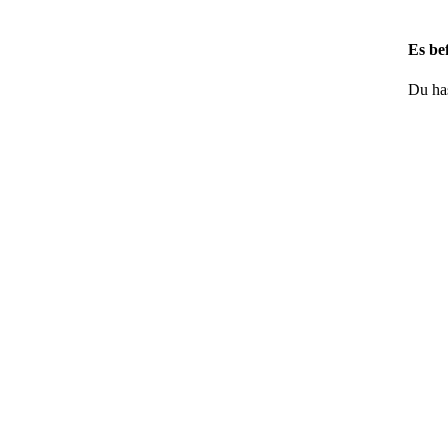
Es be
Du has