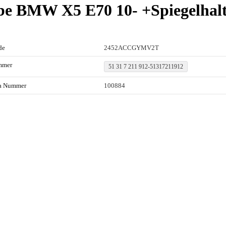
ibe BMW X5 E70 10- +Spiegelhal
de
2452ACCGYMV2T
mmer
51 31 7 211 912-51317211912
ta Nummer
100884