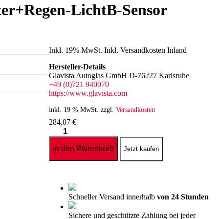
ter+Regen-LichtB-Sensor
Inkl. 19% MwSt. Inkl. Versandkosten Inland
Hersteller-Details
Glavista Autoglas GmbH D-76227 Karlsruhe
+49 (0)721 940070
https://www.glavista.com
inkl. 19 % MwSt.
zzgl.
Versandkosten
284,07
€
Windschutzscheibe
/
Frontscheibe
In den Warenkorb
Jetzt kaufen
BMW
X5
E70
10-
+Spiegelhalter+Regen-
LichtB-
Schneller Versand innerhalb
von 24 Stunden
Sensor
Menge
Sichere und geschützte Zahlung bei jeder