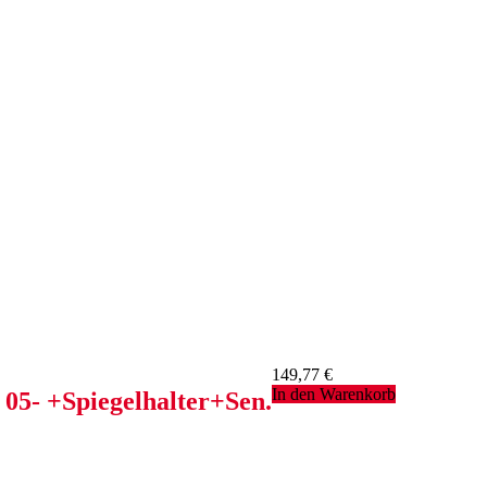
149,77
€
In den Warenkorb
 05- +Spiegelhalter+Sen.