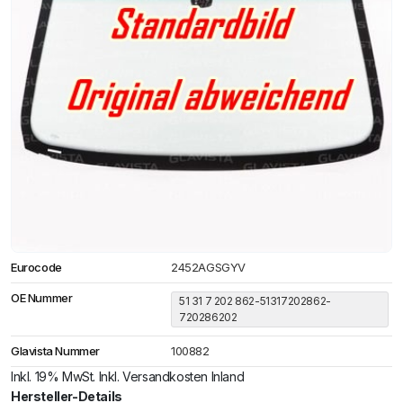
Eurocode
2452AGSGYV
OE Nummer
51 31 7 202 862-51317202862-
720286202
Glavista Nummer
100882
Inkl. 19% MwSt. Inkl. Versandkosten Inland
Hersteller-Details