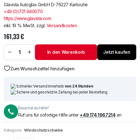
Glavista Autoglas GmbH D-76227 Karlsruhe
+49 (0)721 940070
https://www.glavista.com
inkl. 19 % MwSt.
zzgl.
Versandkosten
161,33
€
Windschutzscheibe
/ Frontscheibe
BMW X5 E70 07-
In den Warenkorb
Jetzt kaufen
+Spiegelhalter
Menge
Zum Wunschzettel hinzufügen
Schneller Versand innerhalb
von 24 Stunden
Sichere und geschützte Zahlung bei jeder Bestellung
Brauchst du Hilfe?
Ruf uns für sofortige Hilfe unter
+49 174 1967214
an
Kategorie:
Windschutzscheibe