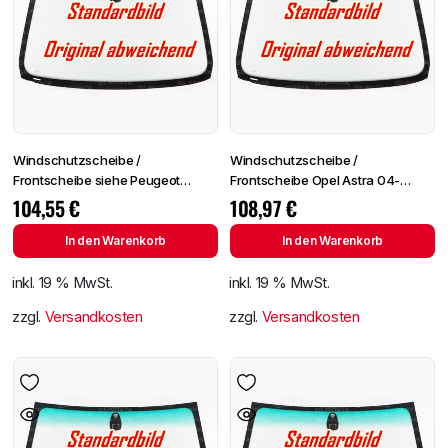
Windschutzscheibe /
Windschutzscheibe /
Frontscheibe siehe Peugeot
Frontscheibe Opel Astra 04-
Partner 96- (2724)
+Spiegelhalter+Sensor
104,55
€
108,97
€
In den Warenkorb
In den Warenkorb
inkl. 19 % MwSt.
inkl. 19 % MwSt.
zzgl.
Versandkosten
zzgl.
Versandkosten