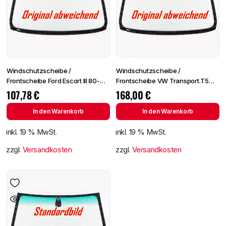
Windschutzscheibe /
Windschutzscheibe /
Frontscheibe Ford Escort III 80-
Frontscheibe VW Transport.T5
+SPF
03- +Spiegelhalter
107,78
€
168,00
€
In den Warenkorb
In den Warenkorb
inkl. 19 % MwSt.
inkl. 19 % MwSt.
zzgl.
Versandkosten
zzgl.
Versandkosten