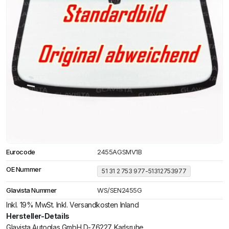
Eurocode
2455AGSMV1B
OE Nummer
51 31 2 753 977-51312753977
Glavista Nummer
WS/SEN2455G
Inkl. 19% MwSt. Inkl. Versandkosten Inland
Hersteller-Details
Glavista Autoglas GmbH D-76227 Karlsruhe