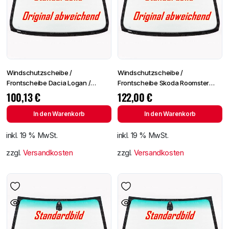
Windschutzscheibe /
Windschutzscheibe /
Frontscheibe Dacia Logan /
Frontscheibe Skoda Roomster
Sandero 13- +Spiegelhalter
06-/Fabia 07- +Spiegelhalter
100,13
€
122,00
€
In den Warenkorb
In den Warenkorb
inkl. 19 % MwSt.
inkl. 19 % MwSt.
zzgl.
Versandkosten
zzgl.
Versandkosten