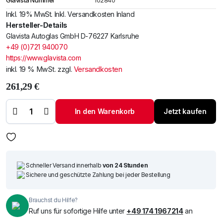
Glavista Nummer
102840
Inkl. 19% MwSt. Inkl. Versandkosten Inland
Hersteller-Details
Glavista Autoglas GmbH D-76227 Karlsruhe
+49 (0)721 940070
https://www.glavista.com
inkl. 19 % MwSt.
zzgl.
Versandkosten
261,29
€
Windschutzscheibe /
Frontscheibe SEAT Arona
17-
In den Warenkorb
Jetzt kaufen
+Akustik+Kam+Sens+VIN
Menge
Schneller Versand innerhalb
von 24 Stunden
Sichere und geschützte Zahlung bei jeder Bestellung
Brauchst du Hilfe?
Ruf uns für sofortige Hilfe unter
+49 174 1967214
an