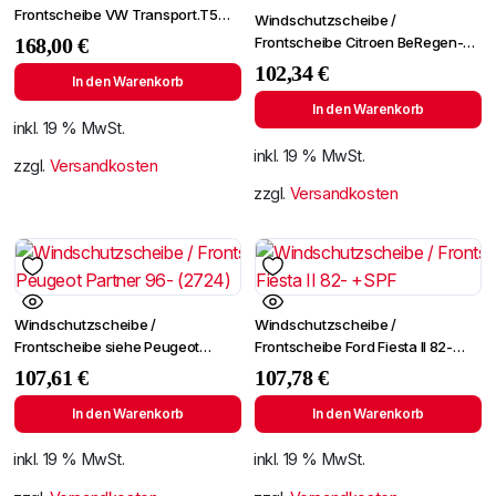
Frontscheibe VW Transport.T5
Windschutzscheibe /
03- +Spiegelhalter
Frontscheibe Citroen BeRegen-
168,00
€
Lichtingo 96- +Spiegelhalter
102,34
€
In den Warenkorb
In den Warenkorb
inkl. 19 % MwSt.
inkl. 19 % MwSt.
zzgl.
Versandkosten
zzgl.
Versandkosten
Windschutzscheibe /
Windschutzscheibe /
Frontscheibe siehe Peugeot
Frontscheibe Ford Fiesta II 82-
Partner 96- (2724)
+SPF
107,61
€
107,78
€
In den Warenkorb
In den Warenkorb
inkl. 19 % MwSt.
inkl. 19 % MwSt.