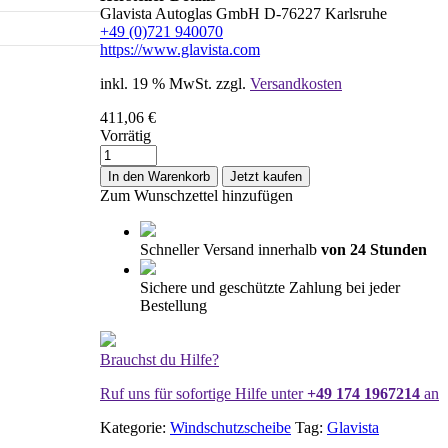
Glavista Autoglas GmbH D-76227 Karlsruhe
+49 (0)721 940070
https://www.glavista.com
inkl. 19 % MwSt.
zzgl.
Versandkosten
411,06
€
Vorrätig
Windschutzscheibe
/
In den Warenkorb
Jetzt kaufen
Frontscheibe
Zum Wunschzettel hinzufügen
FORD
S-
MAX
Schneller Versand innerhalb
von 24 Stunden
10/15-
Spiegelhalter+Akustik
Sichere und geschützte Zahlung bei jeder
Menge
Bestellung
Brauchst du Hilfe?
Ruf uns für sofortige Hilfe unter
+49 174 1967214
an
Kategorie:
Windschutzscheibe
Tag:
Glavista