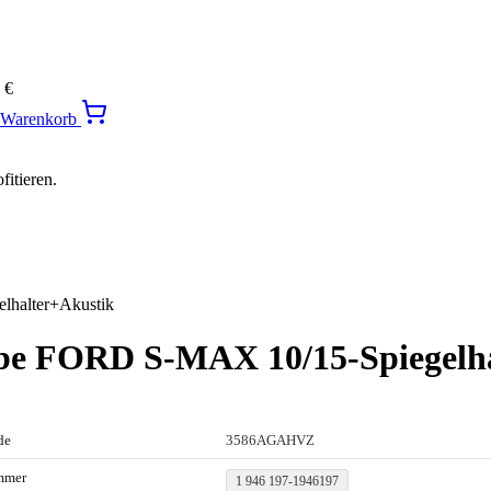
0
€
n Warenkorb
itieren.
lhalter+Akustik
ibe FORD S-MAX 10/15-Spiegelh
de
3586AGAHVZ
mmer
1 946 197-1946197