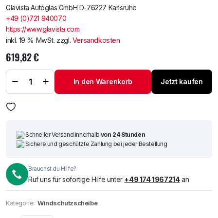
Glavista Autoglas GmbH D-76227 Karlsruhe
+49 (0)721 940070
https://www.glavista.com
inkl. 19 % MwSt.
zzgl.
Versandkosten
619,82
€
Windschutzscheibe /
Frontscheibe BMW 6
Series 17-
In den Warenkorb
Jetzt kaufen
+Akustik+Kam+Sen+HUD
Menge
Schneller Versand innerhalb
von 24 Stunden
Sichere und geschützte Zahlung bei jeder Bestellung
Brauchst du Hilfe?
Ruf uns für sofortige Hilfe unter
+49 174 1967214
an
Kategorie:
Windschutzscheibe