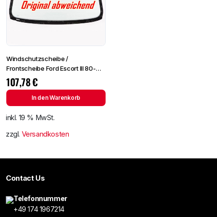
Windschutzscheibe /
Frontscheibe Ford Escort III 80-
+SPF
107,78
€
In den Warenkorb
inkl. 19 % MwSt.
zzgl.
Versandkosten
Contact Us
Telefonnummer
+49 174 1967214