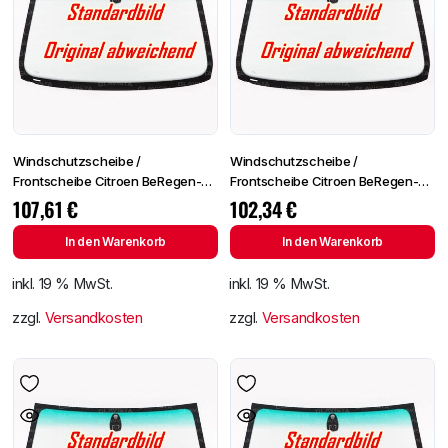
Windschutzscheibe /
Windschutzscheibe /
Frontscheibe Citroen BeRegen-
Frontscheibe Citroen BeRegen-
Lichtingo 96- +Spiegelhalter
Lichtingo 96- +Spiegelhalter
107,61
€
102,34
€
In den Warenkorb
In den Warenkorb
inkl. 19 % MwSt.
inkl. 19 % MwSt.
zzgl.
Versandkosten
zzgl.
Versandkosten