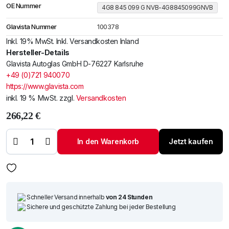
OE Nummer
4G8 845 099 G NVB-4G8845099GNVB
Glavista Nummer
100378
Inkl. 19% MwSt. Inkl. Versandkosten Inland
Hersteller-Details
Glavista Autoglas GmbH D-76227 Karlsruhe
+49 (0)721 940070
https://www.glavista.com
inkl. 19 % MwSt.
zzgl.
Versandkosten
266,22
€
Windschutzscheibe /
Frontscheibe Audi A7 12-
+Spiegelhalter+Regen-
In den Warenkorb
Jetzt kaufen
LichtB-
Sensor+LDW+Akustikstik
Menge
Schneller Versand innerhalb
von 24 Stunden
Sichere und geschützte Zahlung bei jeder Bestellung