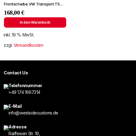
Frontscheibe VW Transport.T5
03- +Spiegelhalter
168,00
€
In den Warenkorb
inkl. 19 % MwSt.
zzgl.
Versandkosten
Contact Us
Telefonnummer
+49 174 1967214
E-Mail
info@westsidecustoms.de
Adresse
Raiffeisen Str. 19,