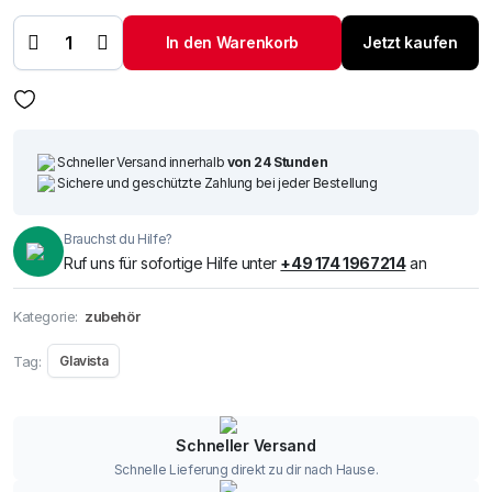
Applikatoren,
nicht
fusselnd,
In den Warenkorb
Jetzt kaufen
130 mm
Menge
Schneller Versand innerhalb
von 24 Stunden
Sichere und geschützte Zahlung bei jeder Bestellung
Brauchst du Hilfe?
Ruf uns für sofortige Hilfe unter
+49 174 1967214
an
Kategorie:
zubehör
Tag:
Glavista
Schneller Versand
Schnelle Lieferung direkt zu dir nach Hause.