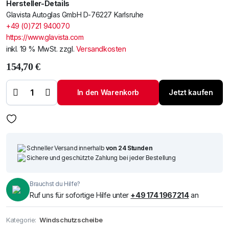
Hersteller-Details
Glavista Autoglas GmbH D-76227 Karlsruhe
+49 (0)721 940070
https://www.glavista.com
inkl. 19 % MwSt.
zzgl.
Versandkosten
154,70
€
SKODA
YETI SUV
2010- WS
In den Warenkorb
Jetzt kaufen
ZIERegen-
LichtEISTE
- Menge
Schneller Versand innerhalb
von 24 Stunden
Sichere und geschützte Zahlung bei jeder Bestellung
Brauchst du Hilfe?
Ruf uns für sofortige Hilfe unter
+49 174 1967214
an
Kategorie:
Windschutzscheibe