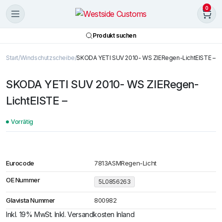
0
Produkt suchen
Start
Windschutzscheibe
SKODA YETI SUV 2010- WS ZIERegen-LichtEISTE –
SKODA YETI SUV 2010- WS ZIERegen-
LichtEISTE –
Vorrätig
Eurocode
7813ASMRegen-Licht
OE Nummer
5L0856263
Glavista Nummer
800982
Inkl. 19% MwSt. Inkl. Versandkosten Inland