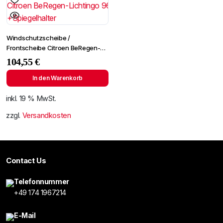
Windschutzscheibe /
Frontscheibe Citroen BeRegen-
Lichtingo 96- +Spiegelhalter
104,55
€
In den Warenkorb
inkl. 19 % MwSt.
zzgl.
Versandkosten
Contact Us
Telefonnummer
+49 174 1967214
E-Mail