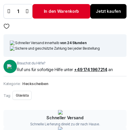
Heckscheibe
Hyundai
SAntennea
In den Warenkorb
Jetzt kaufen
FE 06-
Menge
Schneller Versand innerhalb
von 24 Stunden
Sichere und geschützte Zahlung bei jeder Bestellung
Brauchst du Hilfe?
Ruf uns für sofortige Hilfe unter
+49 174 1967214
an
Kategorie:
Heckscheiben
Tag:
Glavista
Schneller Versand
Schnelle Lieferung direkt zu dir nach Hause.