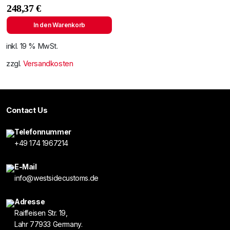
248,37
€
In den Warenkorb
inkl. 19 % MwSt.
zzgl.
Versandkosten
Contact Us
Telefonnummer
+49 174 1967214
E-Mail
info@westsidecustoms.de
Adresse
Raiffeisen Str. 19,
Lahr 77933 Germany.