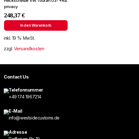
Heckscheibe VW Touran 03- +Ra.
privacy
248,37
€
In den Warenkorb
inkl. 19 % MwSt.
zzgl.
Versandkosten
Contact Us
Telefonnummer
+49 174 1967214
E-Mail
info@westsidecustoms.de
Adresse
Raiffeisen Str. 19,