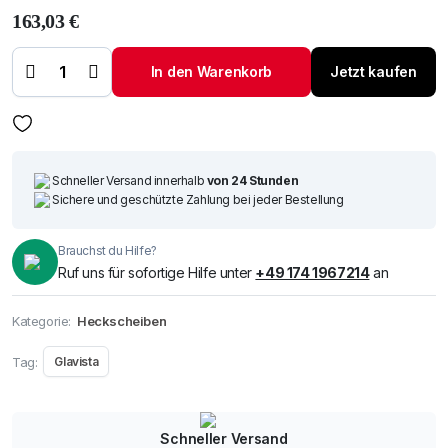
163,03
€
Heckscheibe
BMW Mini 04-
In den Warenkorb
Jetzt kaufen
+Antenne+Loch
Menge
Schneller Versand innerhalb
von 24 Stunden
Sichere und geschützte Zahlung bei jeder Bestellung
Brauchst du Hilfe?
Ruf uns für sofortige Hilfe unter
+49 174 1967214
an
Kategorie:
Heckscheiben
Tag:
Glavista
Schneller Versand