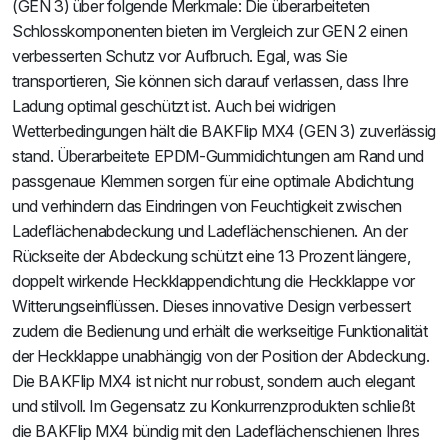
(GEN 3) über folgende Merkmale: Die überarbeiteten
Schlosskomponenten bieten im Vergleich zur GEN 2 einen
verbesserten Schutz vor Aufbruch. Egal, was Sie
transportieren, Sie können sich darauf verlassen, dass Ihre
Ladung optimal geschützt ist. Auch bei widrigen
Wetterbedingungen hält die BAKFlip MX4 (GEN 3) zuverlässig
stand. Überarbeitete EPDM-Gummidichtungen am Rand und
passgenaue Klemmen sorgen für eine optimale Abdichtung
und verhindern das Eindringen von Feuchtigkeit zwischen
Ladeflächenabdeckung und Ladeflächenschienen. An der
Rückseite der Abdeckung schützt eine 13 Prozent längere,
doppelt wirkende Heckklappendichtung die Heckklappe vor
Witterungseinflüssen. Dieses innovative Design verbessert
zudem die Bedienung und erhält die werkseitige Funktionalität
der Heckklappe unabhängig von der Position der Abdeckung.
Die BAKFlip MX4 ist nicht nur robust, sondern auch elegant
und stilvoll. Im Gegensatz zu Konkurrenzprodukten schließt
die BAKFlip MX4 bündig mit den Ladeflächenschienen Ihres