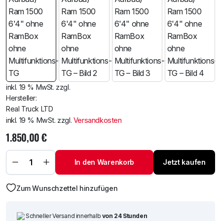
inkl. 19 % MwSt.
zzgl.
Hersteller:
Real Truck LTD
inkl. 19 % MwSt.
zzgl.
Versandkosten
1.850,00
€
Dodge RAM 1500
Laderaumabdeckung
BAKFlip MX4 (GEN 3)
19-26 (Neuer
In den Warenkorb
Jetzt kaufen
Aufbau) Ram 1500
6'4" ohne RamBox
ohne Multifunktions-
TG Menge
Zum Wunschzettel hinzufügen
Schneller Versand innerhalb
von 24 Stunden