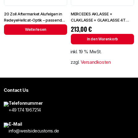
20 Zoll Aftermarket Alufelgen in
MERCEDES AKLASSE +
RedeyeHellcat-Optik – passend
CLAKLASSE + GLAKLASSE 4T
für Dodge Challenger / Charger –
Coupe + 5T + Kombi 2012
213,00
€
Weiterlesen
kein Originalteil
In den Warenkorb
inkl. 19 % MwSt.
zzgl.
Versandkosten
Contact Us
Telefonnummer
+49 174 1967214
E-Mail
info@westsidecustoms.de