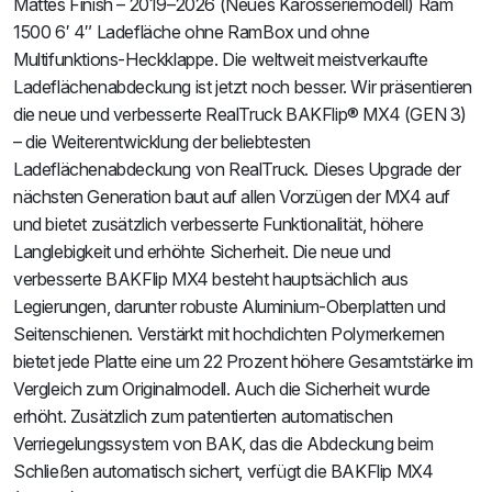
Mattes Finish – 2019–2026 (Neues Karosseriemodell) Ram
1500 6′ 4″ Ladefläche ohne RamBox und ohne
Multifunktions-Heckklappe. Die weltweit meistverkaufte
Ladeflächenabdeckung ist jetzt noch besser. Wir präsentieren
die neue und verbesserte RealTruck BAKFlip® MX4 (GEN 3)
– die Weiterentwicklung der beliebtesten
Ladeflächenabdeckung von RealTruck. Dieses Upgrade der
nächsten Generation baut auf allen Vorzügen der MX4 auf
und bietet zusätzlich verbesserte Funktionalität, höhere
Langlebigkeit und erhöhte Sicherheit. Die neue und
verbesserte BAKFlip MX4 besteht hauptsächlich aus
Legierungen, darunter robuste Aluminium-Oberplatten und
Seitenschienen. Verstärkt mit hochdichten Polymerkernen
bietet jede Platte eine um 22 Prozent höhere Gesamtstärke im
Vergleich zum Originalmodell. Auch die Sicherheit wurde
erhöht. Zusätzlich zum patentierten automatischen
Verriegelungssystem von BAK, das die Abdeckung beim
Schließen automatisch sichert, verfügt die BAKFlip MX4