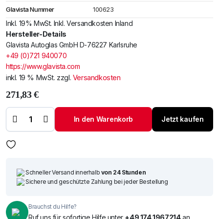
Glavista Nummer
100623
Inkl. 19% MwSt. Inkl. Versandkosten Inland
Hersteller-Details
Glavista Autoglas GmbH D-76227 Karlsruhe
+49 (0)721 940070
https://www.glavista.com
inkl. 19 % MwSt.
zzgl.
Versandkosten
271,83
€
Windschutzscheibe /
Frontscheibe VW Touareg
02-
In den Warenkorb
Jetzt kaufen
+Spiegelhalter+Sensor+3.SB
Menge
Schneller Versand innerhalb
von 24 Stunden
Sichere und geschützte Zahlung bei jeder Bestellung
Brauchst du Hilfe?
Ruf uns für sofortige Hilfe unter
+49 174 1967214
an