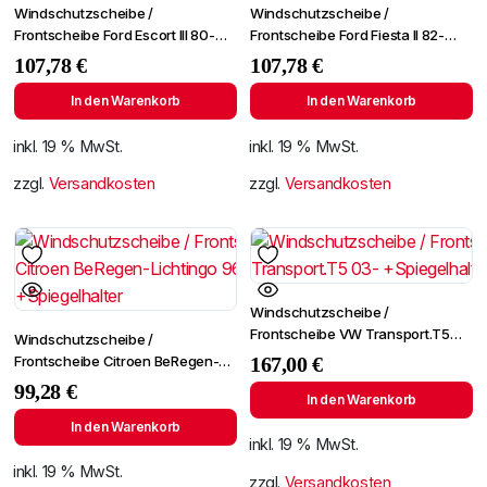
Windschutzscheibe /
Windschutzscheibe /
Frontscheibe Ford Escort III 80-
Frontscheibe Ford Fiesta II 82-
+SPF
+SPF
107,78
€
107,78
€
In den Warenkorb
In den Warenkorb
inkl. 19 % MwSt.
inkl. 19 % MwSt.
zzgl.
Versandkosten
zzgl.
Versandkosten
Windschutzscheibe /
Frontscheibe VW Transport.T5
Windschutzscheibe /
03- +Spiegelhalter
Frontscheibe Citroen BeRegen-
167,00
€
Lichtingo 96- +Spiegelhalter
99,28
€
In den Warenkorb
In den Warenkorb
inkl. 19 % MwSt.
inkl. 19 % MwSt.
zzgl.
Versandkosten