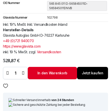
OE Nummer
565 845 011 D-565845011D-
565845011DNVB
Glavista Nummer
102798
Inkl. 19% MwSt. Inkl. Versandkosten Inland
Hersteller-Details
Glavista Autoglas GmbH D-76227 Karlsruhe
+49 (0)721 940070
https://www.glavista.com
inkl. 19 % MwSt.
zzgl.
Versandkosten
528,87
€
Windschutzscheibe / Frontscheibe
Skoda Kodiaq 16-
In den Warenkorb
Jetzt kaufen
+Akustik+reflek+Spiegelhalter+Kam+VIN
Menge
Schneller Versand innerhalb
von 24 Stunden
Sichere und geschützte Zahlung bei jeder Bestellung