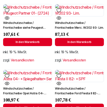
Windschutzscheibe /
Windschutzscheibe /
Frontscheibe siehe Peugeot
Frontscheibe Merc. W202 93- Lim.
Partner 01- (2724)
107,61
€
87,13
€
In den Warenkorb
In den Warenkorb
inkl. 19 % MwSt.
inkl. 19 % MwSt.
zzgl.
Versandkosten
zzgl.
Versandkosten
Windschutzscheibe /
Windschutzscheibe /
Frontscheibe Opel Astra 04-
Frontscheibe Ford Fiesta II 82-
+Spiegelhalter+Sensor
+SPF
108,97
€
107,78
€