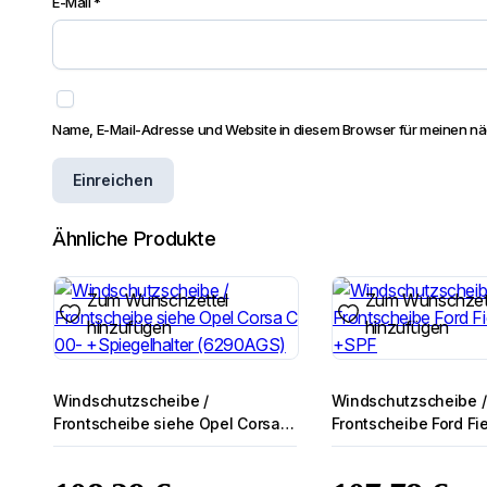
E-Mail
*
Name, E-Mail-Adresse und Website in diesem Browser für meinen n
Ähnliche Produkte
Zum Wunschzettel
Zum Wunschzet
hinzufügen
hinzufügen
Windschutzscheibe /
Windschutzscheibe /
Frontscheibe siehe Opel Corsa C
Frontscheibe Ford Fie
00- +Spiegelhalter (6290AGS)
+SPF