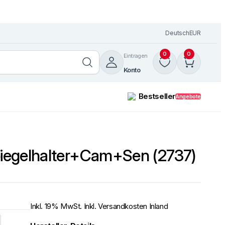
Deutsch
EUR
0
0
Eintragen
Konto
Bestseller
Angebote
Zum Wunschzettel
piegelhalter+Cam+Sen (2737)
hinzufügen
Windschutzscheibe /
Frontscheibe Volvo FH 12-16 
+ FM7 / 12 LKW 1993 mit Ra
Weiterlesen
Inkl. 19% MwSt. Inkl. Versandkosten Inland