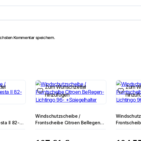
ächsten Kommentar speichern.
tel
Zum Wunschzettel
Zum Wu
hinzufügen
hinzuf
Windschutzscheibe /
Windschutz
sta II 82-
Frontscheibe Citroen BeRegen-
Frontschei
Lichtingo 96- +Spiegelhalter
Lichtingo 9