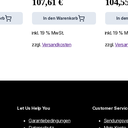
107,61
€
104,5
orb
In den Warenkorb
In de
inkl. 19 % MwSt.
inkl. 19 % 
zzgl.
Versandkosten
zzgl.
Versa
Let Us Help You
Customer Servic
Garantiebedingungen
Sendungsve
Datenschutz
Mein Konto