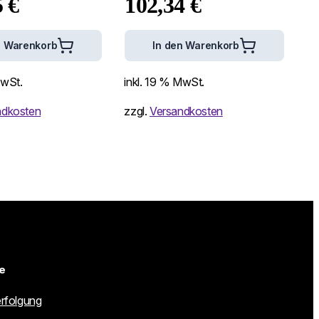
5
€
102,34
€
n Warenkorb
In den Warenkorb
MwSt.
inkl. 19 % MwSt.
ndkosten
zzgl.
Versandkosten
e
rfolgung