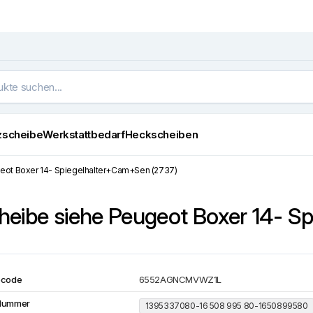
zscheibe
Werkstattbedarf
Heckscheiben
geot Boxer 14- Spiegelhalter+Cam+Sen (2737)
heibe siehe Peugeot Boxer 14- S
ocode
6552AGNCMVWZ1L
Nummer
1395337080-16 508 995 80-1650899580