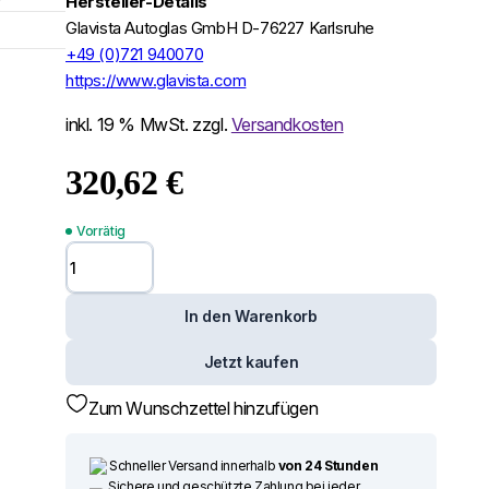
Hersteller-Details
Glavista Autoglas GmbH D-76227 Karlsruhe
+49 (0)721 940070
https://www.glavista.com
inkl. 19 % MwSt.
zzgl.
Versandkosten
320,62
€
Windschutzscheibe /
Frontscheibe siehe
Vorrätig
Peugeot Boxer 14-
Um alle reduzierten Produkt
Spiegelhalter+Cam+Sen
(2737) Menge
In den Warenkorb
Jetzt kaufen
Zum Wunschzettel hinzufügen
Schneller Versand innerhalb
von 24 Stunden
Sichere und geschützte Zahlung bei jeder