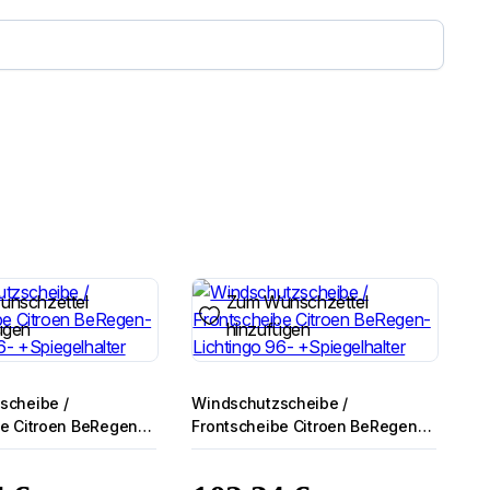
nschzettel
Zum Wunschzettel
ügen
hinzufügen
scheibe /
Windschutzscheibe /
be Citroen BeRegen-
Frontscheibe Citroen BeRegen-
6- +Spiegelhalter
Lichtingo 96- +Spiegelhalter