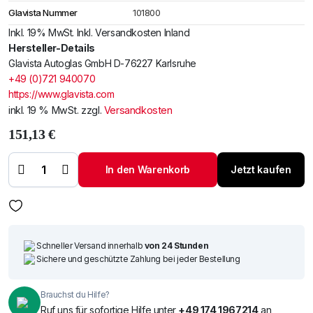
Glavista Nummer
101800
Inkl. 19% MwSt. Inkl. Versandkosten Inland
Hersteller-Details
Glavista Autoglas GmbH D-76227 Karlsruhe
+49 (0)721 940070
https://www.glavista.com
inkl. 19 % MwSt.
zzgl.
Versandkosten
151,13
€
Windschutzscheibe
/ Frontscheibe
siehe Mitsubishi
In den Warenkorb
Jetzt kaufen
Car Miev 11- (2747)
Menge
Schneller Versand innerhalb
von 24 Stunden
Sichere und geschützte Zahlung bei jeder Bestellung
Brauchst du Hilfe?
Ruf uns für sofortige Hilfe unter
+49 174 1967214
an