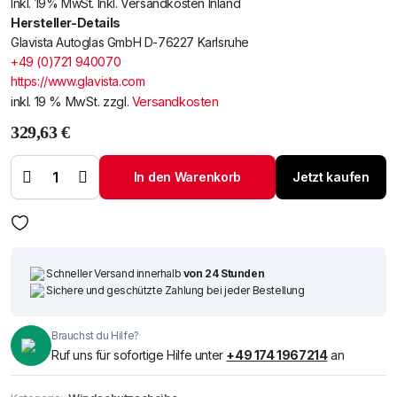
Inkl. 19% MwSt. Inkl. Versandkosten Inland
Hersteller-Details
Glavista Autoglas GmbH D-76227 Karlsruhe
+49 (0)721 940070
https://www.glavista.com
inkl. 19 % MwSt.
zzgl.
Versandkosten
329,63
€
Windschutzscheibe
/ Frontscheibe MG4
In den Warenkorb
Jetzt kaufen
22- +E-Kam+VIN
Menge
Schneller Versand innerhalb
von 24 Stunden
Sichere und geschützte Zahlung bei jeder Bestellung
Brauchst du Hilfe?
Ruf uns für sofortige Hilfe unter
+49 174 1967214
an