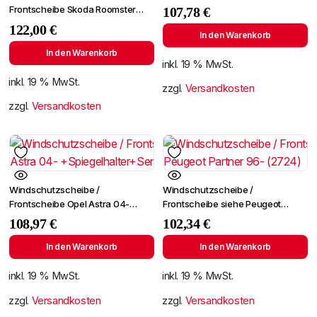
+SPF
Frontscheibe Skoda Roomster
107,78
€
06-/Fabia 07- +Spiegelhalter
122,00
€
In den Warenkorb
In den Warenkorb
inkl. 19 % MwSt.
inkl. 19 % MwSt.
zzgl.
Versandkosten
zzgl.
Versandkosten
Windschutzscheibe /
Windschutzscheibe /
Frontscheibe Opel Astra 04-
Frontscheibe siehe Peugeot
+Spiegelhalter+Sensor
Partner 96- (2724)
108,97
€
102,34
€
In den Warenkorb
In den Warenkorb
inkl. 19 % MwSt.
inkl. 19 % MwSt.
zzgl.
Versandkosten
zzgl.
Versandkosten