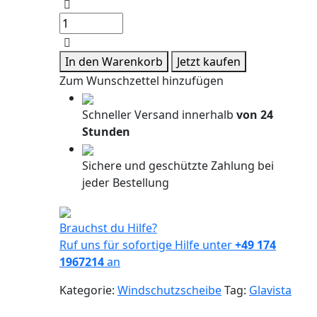
Windschutzscheibe
/
Frontscheibe
Mercedes
In den Warenkorb
Jetzt kaufen
E-
Zum Wunschzettel hinzufügen
Class
18-
Schneller Versand innerhalb
von 24
Akustik+Kam+Sensor
Stunden
Menge
Sichere und geschützte Zahlung bei
jeder Bestellung
Brauchst du Hilfe?
Ruf uns für sofortige Hilfe unter
+49 174
1967214
an
Kategorie:
Windschutzscheibe
Tag:
Glavista