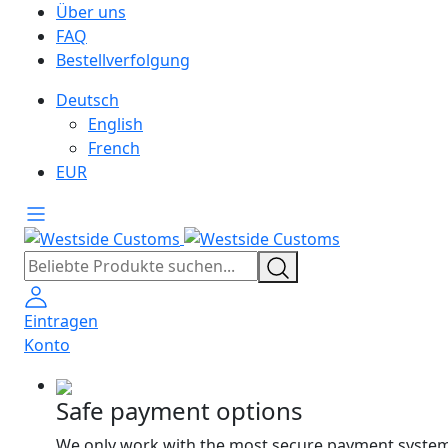
Über uns
FAQ
Bestellverfolgung
Deutsch
English
French
EUR
Eintragen
Konto
Safe payment options
We only work with the most secure payment system