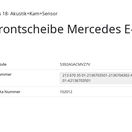
s 18- Akustik+Kam+Sensor
rontscheibe Mercedes E-
code
5392AGACMVZ7V
ummer
213 670 35 01-2136703501-2136704302-
01-A2136703501
sta Nummer
102012