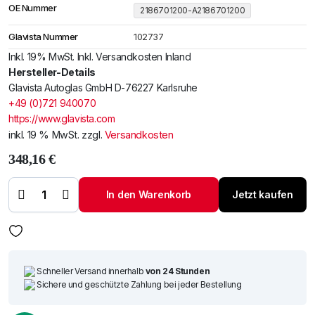
OE Nummer
2186701200-A2186701200
Glavista Nummer
102737
Inkl. 19% MwSt. Inkl. Versandkosten Inland
Hersteller-Details
Glavista Autoglas GmbH D-76227 Karlsruhe
+49 (0)721 940070
https://www.glavista.com
inkl. 19 % MwSt.
zzgl.
Versandkosten
348,16
€
Windschutzscheibe /
Frontscheibe Mercedes CLS218
14-
In den Warenkorb
Jetzt kaufen
+Sensor+Spiegelhalter+Fernlicht
Menge
Schneller Versand innerhalb
von 24 Stunden
Sichere und geschützte Zahlung bei jeder Bestellung