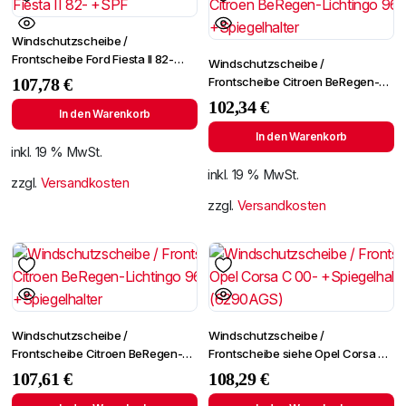
Windschutzscheibe /
Frontscheibe Ford Fiesta II 82-
Windschutzscheibe /
+SPF
Frontscheibe Citroen BeRegen-
107,78
€
Lichtingo 96- +Spiegelhalter
102,34
€
In den Warenkorb
In den Warenkorb
inkl. 19 % MwSt.
inkl. 19 % MwSt.
zzgl.
Versandkosten
zzgl.
Versandkosten
Windschutzscheibe /
Windschutzscheibe /
Frontscheibe Citroen BeRegen-
Frontscheibe siehe Opel Corsa C
Lichtingo 96- +Spiegelhalter
00- +Spiegelhalter (6290AGS)
107,61
€
108,29
€