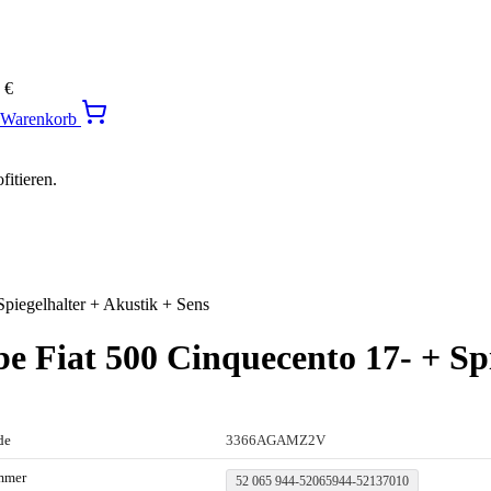
0
€
n Warenkorb
itieren.
Spiegelhalter + Akustik + Sens
e Fiat 500 Cinquecento 17- + Spi
de
3366AGAMZ2V
mmer
52 065 944-52065944-52137010