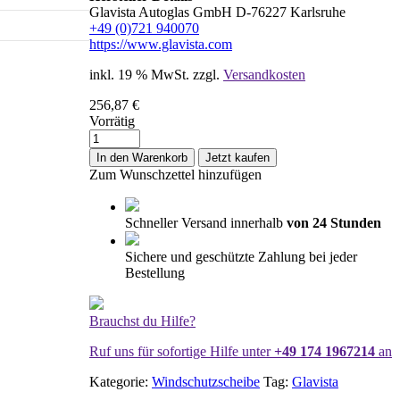
Glavista Autoglas GmbH D-76227 Karlsruhe
+49 (0)721 940070
https://www.glavista.com
inkl. 19 % MwSt.
zzgl.
Versandkosten
256,87
€
Vorrätig
Windschutzscheibe
/
In den Warenkorb
Jetzt kaufen
Frontscheibe
Zum Wunschzettel hinzufügen
Fiat
500
Cinquecento
Schneller Versand innerhalb
von 24 Stunden
17-
+
Sichere und geschützte Zahlung bei jeder
Spiegelhalter
Bestellung
+
Akustik
+
Brauchst du Hilfe?
Sens
Menge
Ruf uns für sofortige Hilfe unter
+49 174 1967214
an
Kategorie:
Windschutzscheibe
Tag:
Glavista