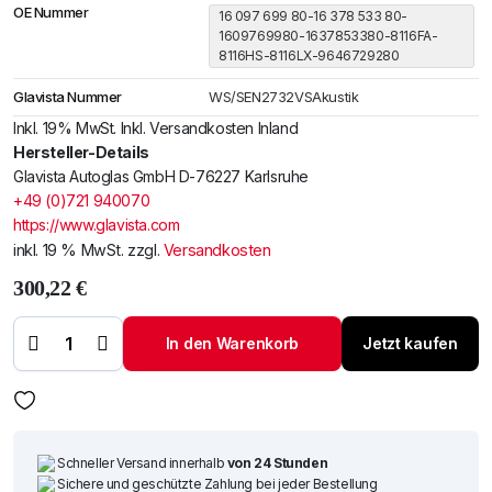
OE Nummer
16 097 699 80-16 378 533 80-
1609769980-1637853380-8116FA-
8116HS-8116LX-9646729280
Glavista Nummer
WS/SEN2732VSAkustik
Inkl. 19% MwSt. Inkl. Versandkosten Inland
Hersteller-Details
Glavista Autoglas GmbH D-76227 Karlsruhe
+49 (0)721 940070
https://www.glavista.com
inkl. 19 % MwSt.
zzgl.
Versandkosten
300,22
€
Windschutzscheibe /
Frontscheibe Citroen
C4 04-
+Spiegelhalter+Regen-
In den Warenkorb
Jetzt kaufen
Licht-
Sensor+Akustikstik
Menge
Schneller Versand innerhalb
von 24 Stunden
Sichere und geschützte Zahlung bei jeder Bestellung