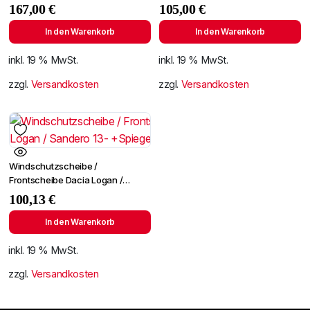
03- +Spiegelhalter
ab 1996
167,00
€
105,00
€
In den Warenkorb
In den Warenkorb
inkl. 19 % MwSt.
inkl. 19 % MwSt.
zzgl.
Versandkosten
zzgl.
Versandkosten
Windschutzscheibe /
Frontscheibe Dacia Logan /
Sandero 13- +Spiegelhalter
100,13
€
In den Warenkorb
inkl. 19 % MwSt.
zzgl.
Versandkosten