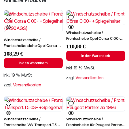
Ähnliche Produkte
Windschutzscheibe /
Frontscheibe Opel Corsa C 00-
Windschutzscheibe /
+Spiegelhalter
Frontscheibe siehe Opel Corsa C
110,00
€
00- +Spiegelhalter (6290AGS)
108,29
€
In den Warenkorb
In den Warenkorb
inkl. 19 % MwSt.
inkl. 19 % MwSt.
zzgl.
Versandkosten
zzgl.
Versandkosten
Windschutzscheibe /
Windschutzscheibe /
Frontscheibe VW Transport.T5
Frontscheibe für Peugeot Partner