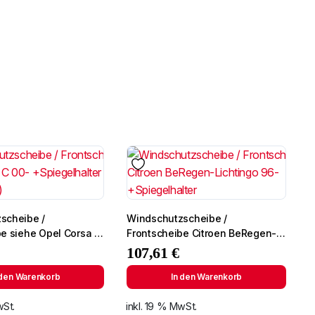
scheibe /
Windschutzscheibe /
be siehe Opel Corsa C
Frontscheibe Citroen BeRegen-
elhalter (6290AGS)
Lichtingo 96- +Spiegelhalter
107,61
€
 den Warenkorb
In den Warenkorb
wSt.
inkl. 19 % MwSt.