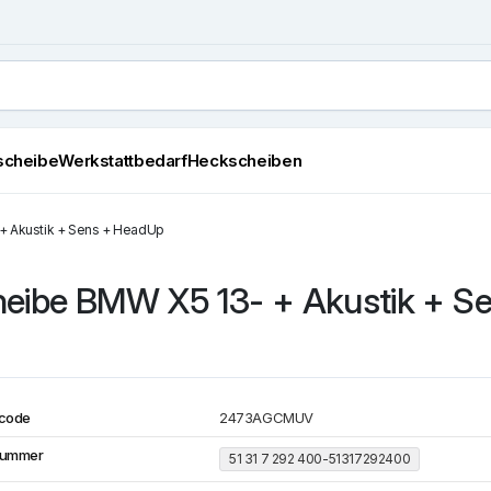
scheibe
Werkstattbedarf
Heckscheiben
+ Akustik + Sens + HeadUp
heibe BMW X5 13- + Akustik + S
code
2473AGCMUV
Nummer
51 31 7 292 400-51317292400