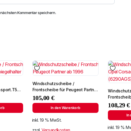
n nächsten Kommentar speichern.
Windschutzscheibe /
sport.T5
Frontscheibe für Peugeot Partner
Windschutz
ab 1996
105,00
€
Frontschei
00- +Spieg
108,29
€
orb
In den Warenkorb
In
inkl. 19 % MwSt.
inkl. 19 % M
zzgl.
Versandkosten