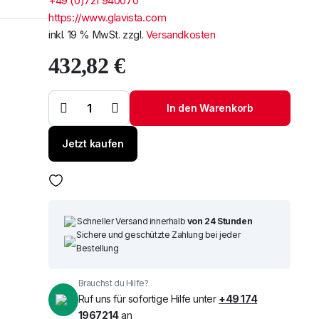
+49 (0)721 940070
https://www.glavista.com
inkl. 19 % MwSt.
zzgl.
Versandkosten
432,82
€
Windschutzscheibe
/ Frontscheibe
Um alle reduzierten Produk
BMW X5 13- +
In den Warenkorb
Akustik + Sens +
HeadUp Menge
Jetzt kaufen
Schneller Versand innerhalb
von 24 Stunden
Sichere und geschützte Zahlung bei jeder
Bestellung
Brauchst du Hilfe?
Ruf uns für sofortige Hilfe unter
+49 174
1967214
an