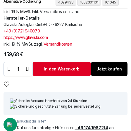
Alternative Codierung
4029438
1002301101
101045
Inkl. 19% MwSt. Inkl. Versandkosten Inland
Hersteller-Details
Glavista Autoglas GmbH D-76227 Karlsruhe
+49 (0)721 940070
https://www.glavista.com
inkl. 19 % MwSt.
zzgl.
Versandkosten
459,68
€
Windschutzscheibe /
Frontscheibe BMW 6er
E63/E64 04-
In den Warenkorb
Jetzt kaufen
+Spiegelhalter+Regen-
LichtB-Sensor+Head
Up Menge
Schneller Versand innerhalb
von 24 Stunden
Sichere und geschützte Zahlung bei jeder Bestellung
Brauchst du Hilfe?
Ruf uns für sofortige Hilfe unter
+49 174 1967214
an