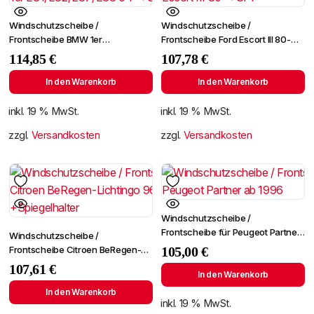
Windschutzscheibe /
Windschutzscheibe /
Frontscheibe BMW 1er
Frontscheibe Ford Escort III 80-
E81/E82/E87/E88 04-
+SPF
114,85
€
107,78
€
+Spiegelhalter
In den Warenkorb
In den Warenkorb
inkl. 19 % MwSt.
inkl. 19 % MwSt.
zzgl.
Versandkosten
zzgl.
Versandkosten
Windschutzscheibe /
Frontscheibe für Peugeot Partner
Windschutzscheibe /
ab 1996
Frontscheibe Citroen BeRegen-
105,00
€
Lichtingo 96- +Spiegelhalter
107,61
€
In den Warenkorb
In den Warenkorb
inkl. 19 % MwSt.