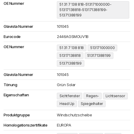
OE Nummer
51 31 7 138 818-513171000000-
51317138818-513171388199-
51371388199
Glavista Nummer
101045
Eurocode
2446AGSMOUV1B
OE Nummer
51 31 7 138 818
513171000000
51317138818
513171388199
51371388199
Glavista Nummer
101045
Tönung
Grün Solar
Eigenschaften
Sichtfenster
Regen-
Lichtsensor
Head Up
Spiegelhalter
Produktgruppe
Windschutzscheibe
Homologationszertifikate
EUROPA